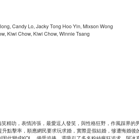
long, Candy Lo, Jacky Tong Hoo Yin, Mixson Wong
, Kiwi Chow, Kiwi Chow, Winnie Tsang
搞笑精叻，表情誇張，最愛逗人發笑，與性格狂野，作風踩界的男友Dic
，為求提升點擊率，順應網民要求玩求婚，實際是假結婚，慘遭悔婚
到因此變成KOL，備受追捧，還吸引了多名粉絲瘋狂追求，阿冰