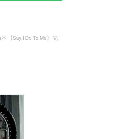
Say I Do To Me】 完