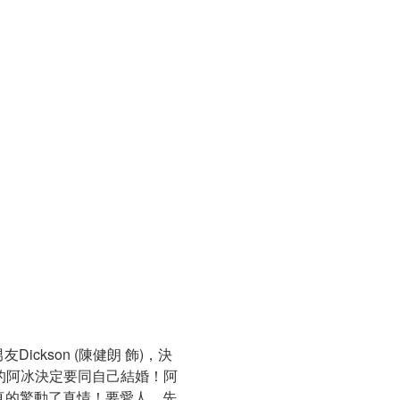
kson (陳健朗 飾)，決
後的阿冰決定要同自己結婚！阿
真的驚動了真情！要愛人，先