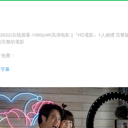
22)在线观看-1080p|4K高清电影 ||『HD電影』1人婚禮 完整版本 【
2)完整的電影
片免費：
文字幕