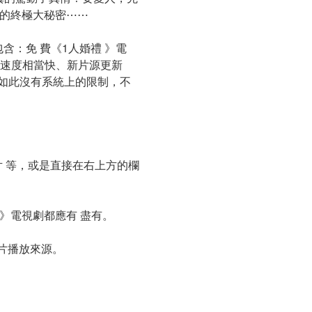
己的終極大秘密⋯⋯
，包含：免 費《1人婚禮 》電
載入速度相當快、新片源更新
為如此沒有系統上的限制，不
 等，或是直接在右上方的欄
禮 》電視劇都應有 盡有。
片播放來源。