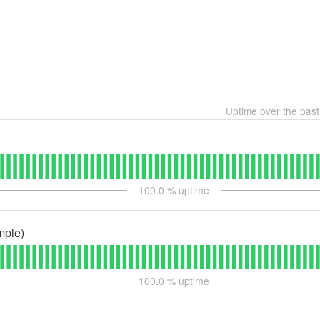
Uptime over the pas
100.0
% uptime
mple)
100.0
% uptime