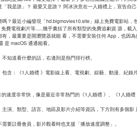
竟「我是誰」？ 最愛又是誰？ 阿冰決意在一人婚禮上，宣告自
最近小編發現「hd.bigmovies10.site」線上免費電影站
免費電視劇片等......幾乎囊括了所有類型的免費追劇資 源，
有，最重要是開瀏覽器就能 看，不需要安裝任何 App，也因
s 還 是 macOS 通通能看。
，不知道看什麼的話，右邊則是熱門排行榜。
包含：《1人婚禮 》電影線上看、電視劇、綜藝、動漫、紀錄片
site上架新片的速度非常快，像是最近非常熱門的《1人婚禮 》、《1人婚
、主演、類型、語言、地區及影片介紹等資訊，下方則有多個影 
不需要註冊會員，影片觀看時也支援「播放速度調整」。