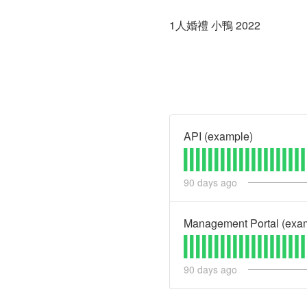
1人婚禮 小鴨 2022
API (example)
90
days ago
Management Portal (exa
90
days ago